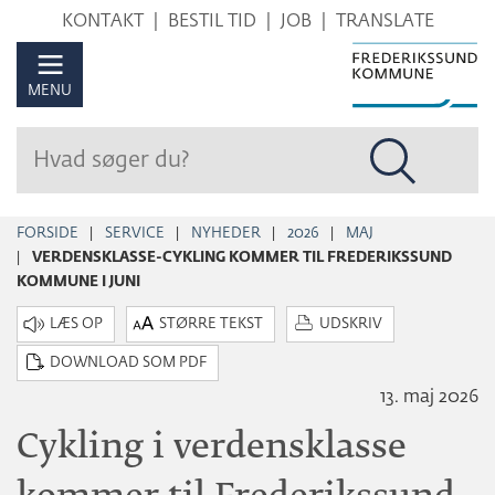
Hop
KONTAKT
BESTIL TID
JOB
TRANSLATE
til
sidens
MENU
indhold
FORSIDE
SERVICE
NYHEDER
2026
MAJ
VERDENSKLASSE-CYKLING KOMMER TIL FREDERIKSSUND
KOMMUNE I JUNI
STØRRE TEKST
UDSKRIV
DOWNLOAD SOM PDF
13. maj 2026
Cykling i verdensklasse