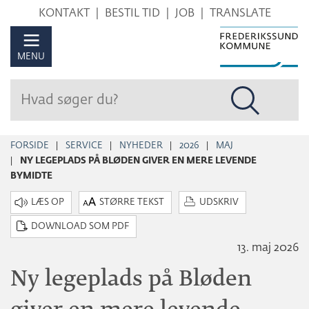
Hop
KONTAKT
BESTIL TID
JOB
TRANSLATE
til
sidens
MENU
indhold
FORSIDE
SERVICE
NYHEDER
2026
MAJ
NY LEGEPLADS PÅ BLØDEN GIVER EN MERE LEVENDE
BYMIDTE
STØRRE TEKST
UDSKRIV
DOWNLOAD SOM PDF
13. maj 2026
Ny legeplads på Bløden