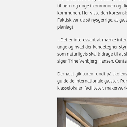
til børn og unge i kommunen og dig
kommunen. Her viste den koreanske
Faktisk var de så nysgerrige, at g
planlagt.
- Det er interessant at mærke inte
unge og hvad der kendetegner sty
som naturligvis skal bidrage til at
siger Trine Venbjerg Hansen, Center
Dernæst gik turen rundt på skolens 
guide de internationale gæster. Run
klasselokaler, faciliteter, makervæ