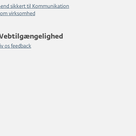
Send sikkert til Kommunikation
som virksomhed
Webtilgængelighed
iv os feedback