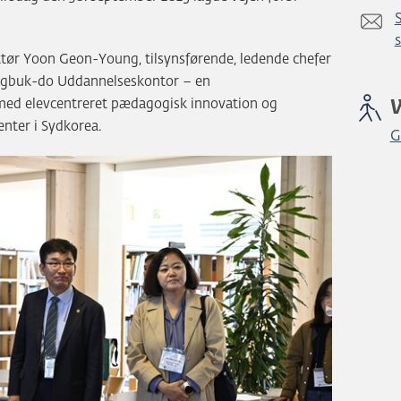
ktør Yoon Geon-Young, tilsynsførende, ledende chefer
ngbuk-do Uddannelseskontor – en
 med elevcentreret pædagogisk innovation og
enter i Sydkorea.
G