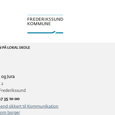
 PÅ LOKAL SKOLE
k og Jura
t 2
Frederikssund
47 35 10 00
Send sikkert til Kommunikation
som borger