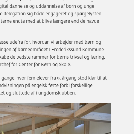
ital dannelse og uddannelse af børn og unge i
 delegation sig både engageret og spørgelysten.
æsterne endte med at blive længere end de havde
resse udefra for, hvordan vi arbejder med børn og
ringen af børneområdet I Frederikssund Kommune
 skabe de bedste rammer for børns trivsel og læring,
chef for Center for Børn og Skole.
gange, hvor fem elever fra 9. årgang stod klar til at
dvisningen på engelsk førte forbi forskellige
rket og sluttede af i ungdomsklubben.