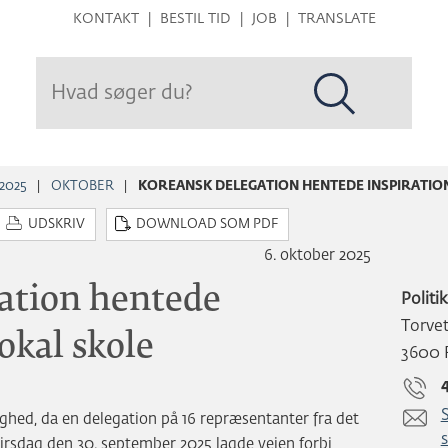
Hop
KONTAKT
BESTIL TID
JOB
TRANSLATE
til
sidens
indhold
2025
OKTOBER
KOREANSK DELEGATION HENTEDE INSPIRATION
UDSKRIV
DOWNLOAD SOM PDF
6. oktober 2025
ation hentede
Politi
Torve
lokal skole
3600 
hed, da en delegation på 16 repræsentanter fra det
rsdag den 30. september 2025 lagde vejen forbi