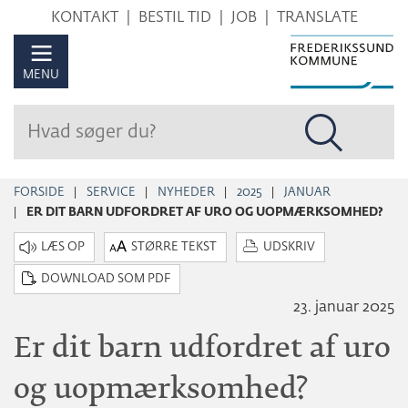
Hop
KONTAKT
BESTIL TID
JOB
TRANSLATE
til
sidens
MENU
indhold
FORSIDE
SERVICE
NYHEDER
2025
JANUAR
ER DIT BARN UDFORDRET AF URO OG UOPMÆRKSOMHED?
STØRRE TEKST
UDSKRIV
DOWNLOAD SOM PDF
23. januar 2025
Er dit barn udfordret af uro
og uopmærksomhed?