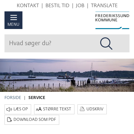
Hop
KONTAKT
BESTIL TID
JOB
TRANSLATE
til
sidens
MENU
indhold
FORSIDE
SERVICE
STØRRE TEKST
UDSKRIV
DOWNLOAD SOM PDF