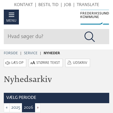
Hop
KONTAKT
BESTIL TID
JOB
TRANSLATE
til
sidens
MENU
indhold
FORSIDE
SERVICE
NYHEDER
STØRRE TEKST
UDSKRIV
Nyhedsarkiv
VÆLG PERIODE
«
2025
2026
»